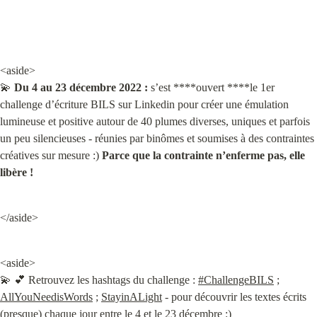
<aside>

💫 
Du 4 au 23 décembre 2022 :
 s’est ****ouvert ****le 1er 
challenge d’écriture BILS sur Linkedin pour créer une émulation 
lumineuse et positive autour de 40 plumes diverses, uniques et parfois 
un peu silencieuses - réunies par binômes et soumises à des contraintes 
créatives sur mesure :) 
Parce que la contrainte n’enferme pas, elle 
libère !
</aside>
<aside>

💫 💕 Retrouvez les hashtags du challenge : 
#ChallengeBILS
 ; 
AllYouNeedisWords
 ; 
StayinALight
 - pour découvrir les textes écrits 
(presque) chaque jour entre le 4 et le 23 décembre :)